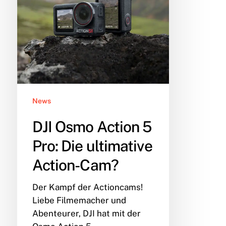
Die
ultimative
Action-
Cam?
News
DJI Osmo Action 5
Pro: Die ultimative
Action-Cam?
Der Kampf der Actioncams!
Liebe Filmemacher und
Abenteurer, DJI hat mit der